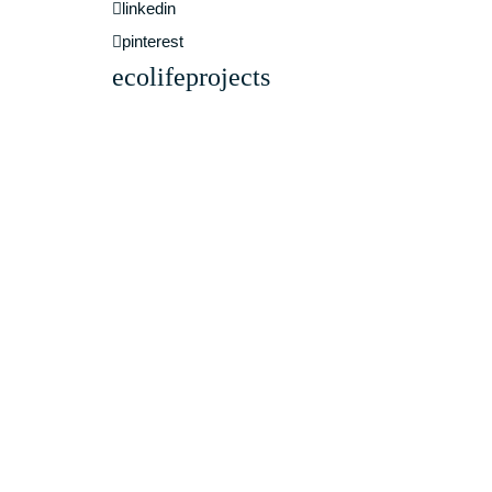
linkedin
pinterest
ecolifeprojects