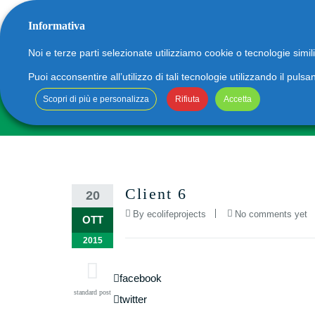
Informativa
06.
info
Noi e terze parti selezionate utilizziamo cookie o tecnologie simil
Puoi acconsentire all’utilizzo di tali tecnologie utilizzando il pu
Scopri di più e personalizza
Rifiuta
Accetta
HOME
CHI SIAMO
APPLICAZIONI
BLO
Tecnologia a ultravioletti
Tecnologia MBR
Client 6
20
Tecnologia Anticalcare
By
ecolifeprojects
No comments yet
OTT
2015
facebook
twitter