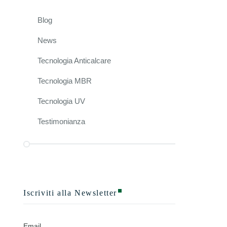
Blog
News
Tecnologia Anticalcare
Tecnologia MBR
Tecnologia UV
Testimonianza
Contatti
Uffici di Roma
Largo Oliviero Zuccarini, 9
Iscriviti alla Newsletter
Roma Cap 00149
Italia
+390645424800
Email