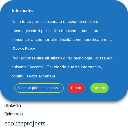
Informativa
Noi e terze parti selezionate utilizziamo cookie o
tecnologie simili per finalità tecniche e, con il tuo
consenso, anche per altre finalità come specificato nella
Cookie Policy
Client 7
20
Puoi acconsentire all’utilizzo di tali tecnologie utilizzando il
By
ecolifeprojects
No comments yet
OTT
pulsante “Accetta”. Chiudendo questa informativa,
2015
continui senza accettare.
facebook
Scopri di più e personalizza
Rifiuta
Accetta
twitter
linkedin
pinterest
ecolifeprojects