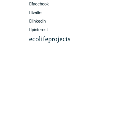
facebook
twitter
linkedin
pinterest
ecolifeprojects