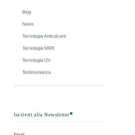
Blog
News
Tecnologia Anticalcare
Tecnologia MBR
Tecnologia UV
Testimonianza
Contatti
Uffici di Roma
Largo Oliviero Zuccarini, 9
Iscriviti alla Newsletter
Roma Cap 00149
Italia
+390645424800
Email