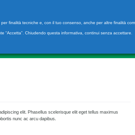
45424800
@ecolifeprojects.com
i per finalità tecniche e, con il tuo consenso, anche per altre finalità co
lsante “Accetta”. Chiudendo questa informativa, continui senza accettare.
G
CONTATTI
Acqua a uso potabile
Depurazione acque di scarico
Acque di scarico municipali
Disinfezione Aria
Acque di scarico industriali
Settore Domestico e
Acque di piscina
Acque nere e grigie
Condominiale
ipiscing elit. Phasellus scelerisque elit eget tellus maximus
obortis nunc ac arcu dapibus.
Alimenti e Bevande
Depurazione abitazioni private
Attività artigianali e
Farmaceutica
Professionistiche