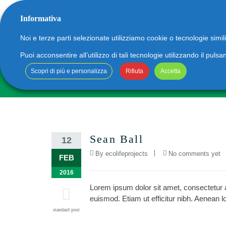
Informativa
06.
info
Noi e terze parti selezionate utilizziamo cookie o tecnologie simil
Puoi acconsentire all’utilizzo di tali tecnologie utilizzando il pu
Scopri di più e personalizza
Rifiuta
Accetta
HOME
CHI SIAMO
APPLICAZIONI
BLO
Tecnologia a ultravioletti
Tecnologia MBR
Sean Ball
12
Tecnologia Anticalcare
By
ecolifeprojects
No comments yet
FEB
2016
Lorem ipsum dolor sit amet, consectetur ad
euismod. Etiam ut efficitur nibh. Aenean l