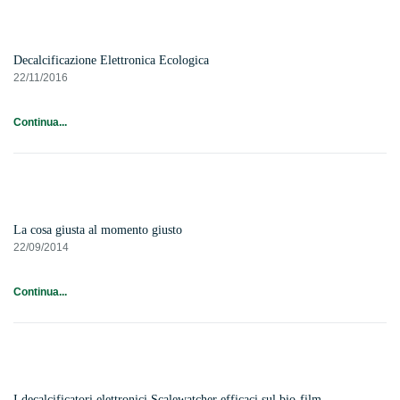
Decalcificazione Elettronica Ecologica
22/11/2016
Continua...
La cosa giusta al momento giusto
22/09/2014
Continua...
I decalcificatori elettronici Scalewatcher efficaci sul bio-film