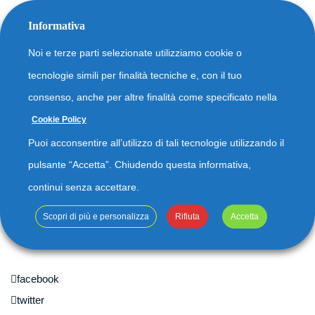
Informativa
Noi e terze parti selezionate utilizziamo cookie o
tecnologie simili per finalità tecniche e, con il tuo
consenso, anche per altre finalità come specificato nella
Cookie Policy
Stacy Bell
12
Puoi acconsentire all’utilizzo di tali tecnologie utilizzando il
By
ecolifeprojects
No comments yet
FEB
pulsante “Accetta”. Chiudendo questa informativa,
2016
continui senza accettare.
Lorem ipsum dolor sit amet, consectetur adipiscing
elit. Phasellus scelerisque elit eget tellus maximus
Scopri di più e personalizza
Rifiuta
Accetta
euismod. Etiam ut efficitur nibh. Aenean lobor
facebook
twitter