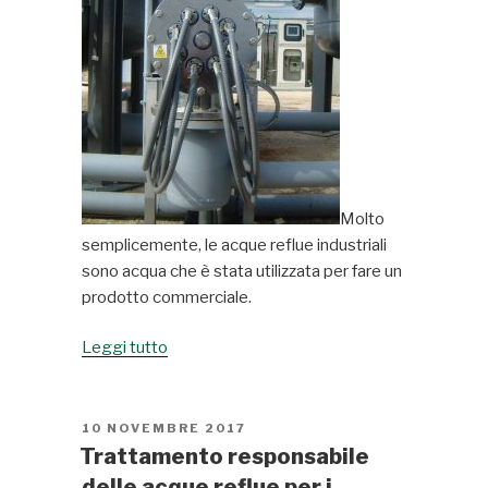
Molto
semplicemente, le acque reflue industriali
sono acqua che è stata utilizzata per fare un
prodotto commerciale.
Leggi tutto
“Quali
sono
le
acque
PUBBLICATO
10 NOVEMBRE 2017
IL
reflue
Trattamento responsabile
industriali?”
delle acque reflue per i